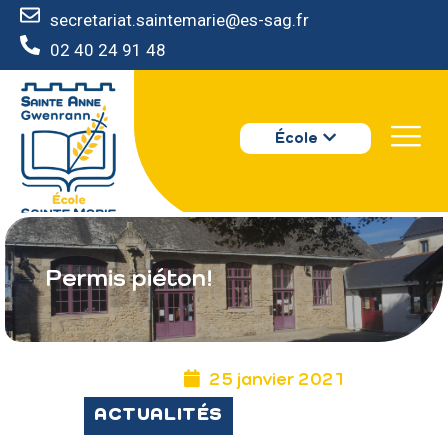
secretariat.saintemarie@es-sag.fr
02 40 24 91 48
ÉCOLE SAINTE MARIE - GUÉRANDE
QUI SOMMES NOUS ?
École
LES ACTEURS
INFOS PRATIQUES
INSCRIRE SON ENFANT
Permis piéton!
25 janvier 2021
ACTUALITÉS