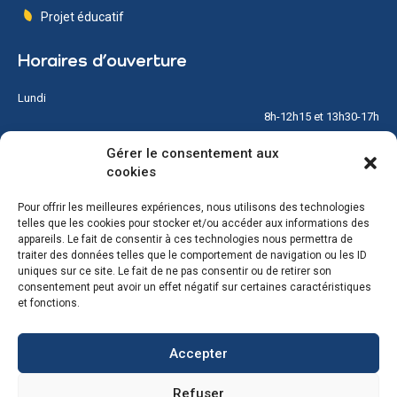
Projet éducatif
Horaires d’ouverture
Lundi
8h-12h15 et 13h30-17h
Gérer le consentement aux
Mardi
cookies
8h-12h15 et 13h30-17h
Pour offrir les meilleures expériences, nous utilisons des technologies
Mercredi
telles que les cookies pour stocker et/ou accéder aux informations des
Fermé
appareils. Le fait de consentir à ces technologies nous permettra de
traiter des données telles que le comportement de navigation ou les ID
Jeudi
uniques sur ce site. Le fait de ne pas consentir ou de retirer son
8h-12h15 et 13h30-17h
consentement peut avoir un effet négatif sur certaines caractéristiques
et fonctions.
Vendredi
8h-12h15 et 13h30-17h
Accepter
Samedi & Dimanche
Refuser