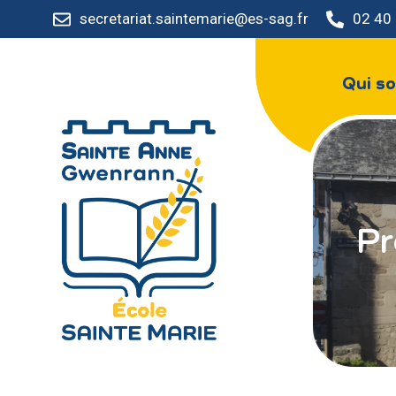
secretariat.saintemarie@es-sag.fr
02 40
Qui s
Pr