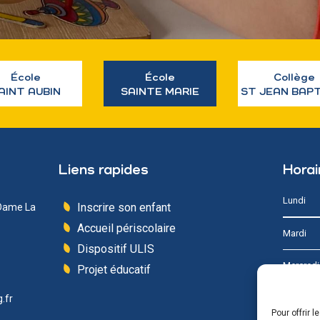
École
École
Collège
AINT AUBIN
SAINTE MARIE
ST JEAN BAP
Liens rapides
Horai
Lundi
Inscrire son enfant
 Dame La
Accueil périscolaire
Mardi
Dispositif ULIS
Mercredi
Projet éducatif
Jeudi
.fr
Pour offrir 