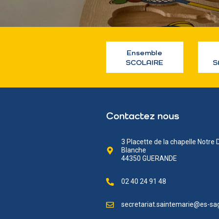
Ensemble
SCOLAIRE
S
Contactez nous
3 Placette de la chapelle Notre
Blanche
44350 GUERANDE
02 40 24 91 48
secretariat.saintemarie@es-sag