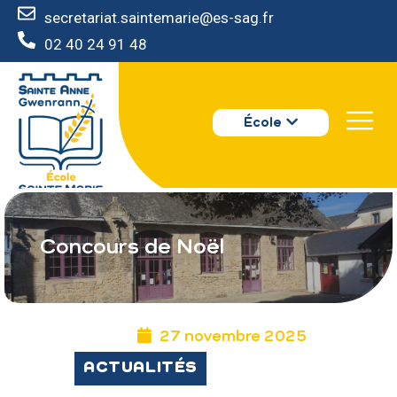
secretariat.saintemarie@es-sag.fr
02 40 24 91 48
ÉCOLE SAINTE MARIE - GUÉRANDE
QUI SOMMES NOUS ?
École
LES ACTEURS
INFOS PRATIQUES
INSCRIRE SON ENFANT
Concours de Noël
27 novembre 2025
ACTUALITÉS