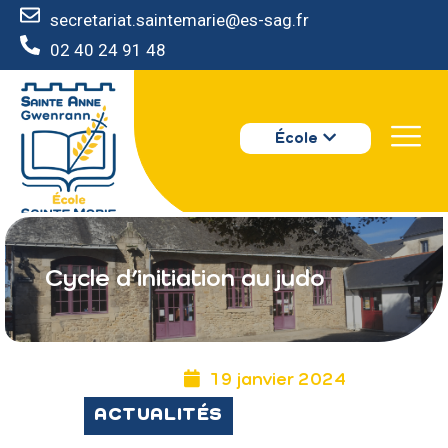
secretariat.saintemarie@es-sag.fr
02 40 24 91 48
ÉCOLE SAINTE MARIE - GUÉRANDE
QUI SOMMES NOUS ?
École
LES ACTEURS
INFOS PRATIQUES
INSCRIRE SON ENFANT
Cycle d’initiation au judo
19 janvier 2024
ACTUALITÉS