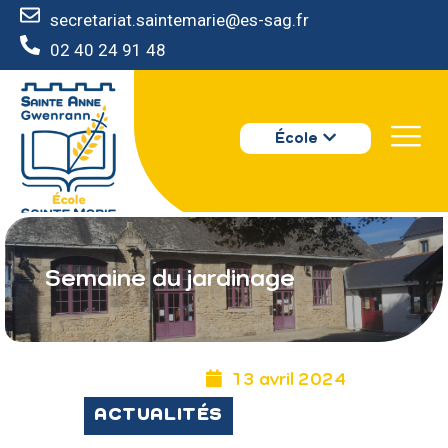
secretariat.saintemarie@es-sag.fr
02 40 24 91 48
ÉCOLE SAINTE MARIE - GUÉRANDE
QUI SOMMES NOUS ?
École
LES ACTEURS
INFOS PRATIQUES
INSCRIRE SON ENFANT
Semaine du jardinage
13 avril 2024
ACTUALITÉS